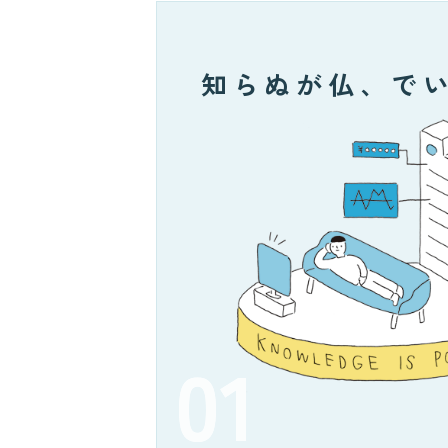
知らぬが仏、で
01