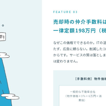
FEATURE 03
売却時の仲介手数料
題。
一律定額198万円（
なぜこの価格でできるのか。ITの
たず、広告に頼らない。削減した
からです。サービスの質は落とし
は変わりません。
［手数料例］物件価格
一般的な不動産会社
（物件価格×3％＋6万円＋消
費税）